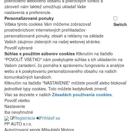
pokročilého webového obsahu a pokročilých funkcií a
zároveň nám taktiež umožňujú ukladať Vaše
nastavenia a preferencie.
Personalizované ponuky
Vďaka týmto cookies Vám môžeme zobrazovať
Switch
prostredníctvom internetových prehliadačov
personalizované ponuky, obsah a reklamy na základe
Vašich záujmov zistených na našej webovej stránke.
Povoliť vybrané
Súhlas s použitím súborov cookies
Kliknutím na tlačidlo
"POVOLIŤ VŠETKO" nám poskytujete súhlas s ich ukladaním na
Vašom zariadení, čo pomáha k správnemu fungovaniu a analýze
webu a k poskytovaniu personalizovaného obsahu na našich
komunikačných kanáloch.
Kliknutím na tlačidlo "NASTAVENIE" môžete povoliť alebo blokovať
jednotlivé typy cookies. Toto môžete kedykoľvek zmeniť.
Viac sa dozviete v našich
Zásadách používania cookies
.
Povoliť všetko
Nastavenie
Iba nevyhnutné
Registrácia
Prihlásiť sa
PP AUTO s.r.o.
Autorizovaný servis Mitsubishi Motors