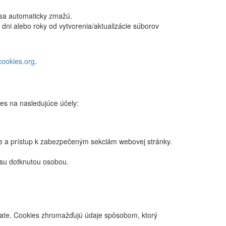
a sa automaticky zmažú.
 dni alebo roky od vytvorenia/aktualizácie súborov
cookies.org
.
es na nasledujúce účely:
ie a prístup k zabezpečeným sekciám webovej stránky.
asu dotknutou osobou.
vate. Cookies zhromažďujú údaje spôsobom, ktorý