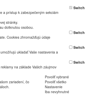
Switch
nie a prístup k zabezpečeným sekciám
ej stránky.
asu dotknutou osobou.
Switch
vate. Cookies zhromažďujú údaje
Switch
ž umožňujú ukladať Vaše nastavenia a
Switch
 reklamy na základe Vašich záujmov
Povoliť vybrané
ašom zariadení, čo
Povoliť všetko
áloch.
Nastavenie
Iba nevyhnutné