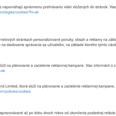
s napomáhajú správnemu prehrávaniu videí vložených do stránok. Viac
chnologies/cookies?hl=sk
etových stránkach personalizované ponuky, obsah a reklamy na zákla
ies na sledovanie správania sa užívateľov, na základe ktorého týmto n
lúži na plánovanie a zacielenie reklamnej kampane. Viac informácií o 
=sk
nd Limited, ktorá slúži na plánovanie a zacielenie reklamnej kampane.
om/policies/cookies
spracovávané až po dobu dvoch rokov od ukončenia poslednej relácie