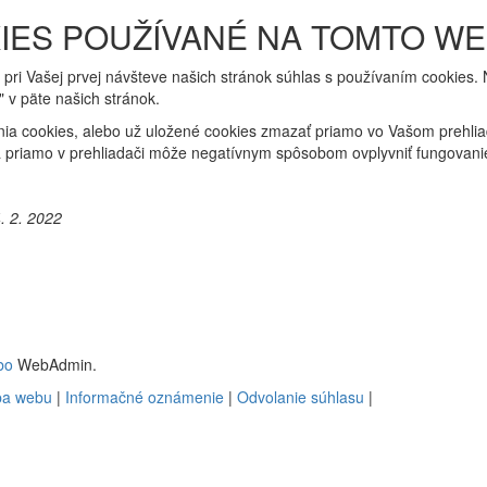
IES POUŽÍVANÉ NA TOMTO W
ás pri Vašej prvej návšteve našich stránok súhlas s používaním cookies
v päte našich stránok.
ia cookies, alebo už uložené cookies zmazať priamo vo Vašom prehlia
priamo v prehliadači môže negatívnym spôsobom ovplyvniť fungovanie
. 2. 2022
bo
WebAdmin.
a webu
|
Informačné oznámenie
|
Odvolanie súhlasu
|