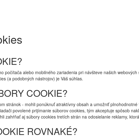
okies
KIE?
ho počítača alebo mobilného zariadenia pri návšteve našich webových
ies (a podobných nástrojov) je Váš súhlas.
BORY COOKIE?
 stránok - mohli ponúknuť atraktívny obsah a umožniť plnohodnotné v
iadači povolené prijímanie súborov cookies, tým akceptuje spôsob nak
li zahŕňať aj súbory cookies tretích strán na odosielanie reklamy, kto
OOKIE ROVNAKÉ?