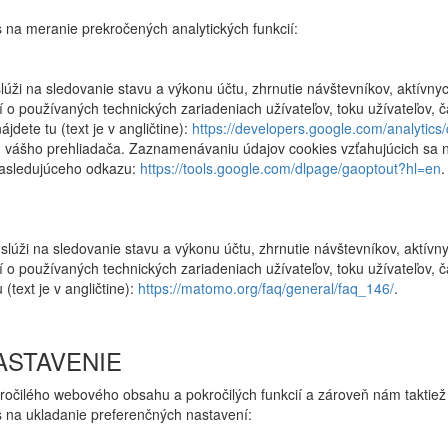
s na meranie prekročených analytických funkcií:
úži na sledovanie stavu a výkonu účtu, zhrnutie návštevníkov, aktívnyc
í o používaných technických zariadeniach užívateľov, toku užívateľov, 
jdete tu (text je v angličtine):
https://developers.google.com/analytics/
 vášho prehliadača. Zaznamenávaniu údajov cookies vzťahujúcich sa n
nasledujúceho odkazu:
https://tools.google.com/dlpage/gaoptout?hl=en
.
slúži na sledovanie stavu a výkonu účtu, zhrnutie návštevníkov, aktívny
 o používaných technických zariadeniach užívateľov, toku užívateľov, 
text je v angličtine):
https://matomo.org/faq/general/faq_146/
.
ASTAVENIE
očilého webového obsahu a pokročilých funkcií a zároveň nám taktiež
es na ukladanie preferenčných nastavení: