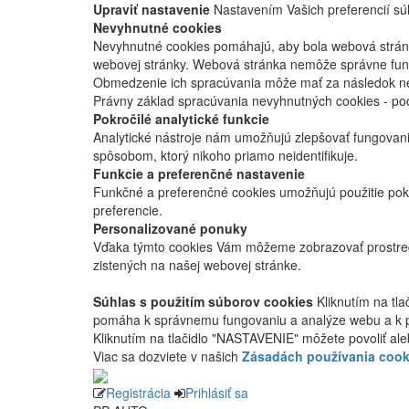
Upraviť nastavenie
Nastavením Vašich preferencií súh
Nevyhnutné cookies
Nevyhnutné cookies pomáhajú, aby bola webová stránka
webovej stránky. Webová stránka nemôže správne fung
Obmedzenie ich spracúvania môže mať za následok nes
Právny základ spracúvania nevyhnutných cookies - po
Pokročilé analytické funkcie
Analytické nástroje nám umožňujú zlepšovať fungovan
spôsobom, ktorý nikoho priamo neidentifikuje.
Funkcie a preferenčné nastavenie
Funkčné a preferenčné cookies umožňujú použitie pok
preferencie.
Personalizované ponuky
Vďaka týmto cookies Vám môžeme zobrazovať prostred
zistených na našej webovej stránke.
Súhlas s použitím súborov cookies
Kliknutím na tl
pomáha k správnemu fungovaniu a analýze webu a k 
Kliknutím na tlačidlo "NASTAVENIE" môžete povoliť ale
Viac sa dozviete v našich
Zásadách používania cook
Registrácia
Prihlásiť sa