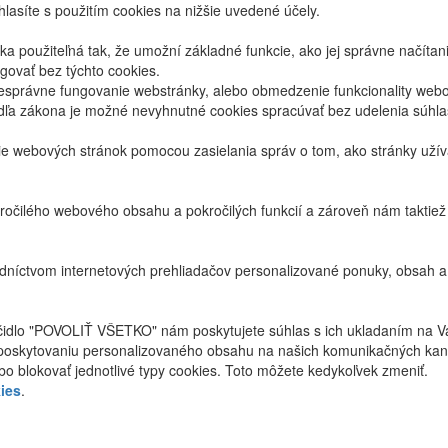
lasíte s použitím cookies na nižšie uvedené účely.
 použiteľná tak, že umožní základné funkcie, ako jej správne načíta
ovať bez týchto cookies.
právne fungovanie webstránky, alebo obmedzenie funkcionality webov
dľa zákona je možné nevyhnutné cookies spracúvať bez udelenia súhl
ie webových stránok pomocou zasielania správ o tom, ako stránky uží
ročilého webového obsahu a pokročilých funkcií a zároveň nám taktie
níctvom internetových prehliadačov personalizované ponuky, obsah a
ačidlo "POVOLIŤ VŠETKO" nám poskytujete súhlas s ich ukladaním na V
poskytovaniu personalizovaného obsahu na našich komunikačných kan
bo blokovať jednotlivé typy cookies. Toto môžete kedykoľvek zmeniť.
ies
.