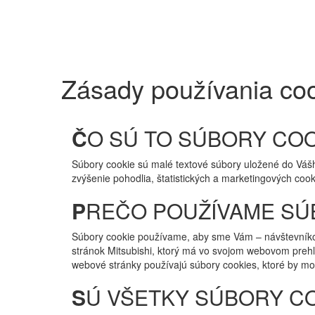
Zásady používania co
Č
O SÚ TO SÚBORY COO
Súbory cookie sú malé textové súbory uložené do Váš
zvýšenie pohodlia, štatistických a marketingových cook
P
REČO POUŽÍVAME SÚ
Súbory cookie používame, aby sme Vám – návštevníkom
stránok Mitsubishi, ktorý má vo svojom webovom prehl
webové stránky používajú súbory cookies, ktoré by moh
S
Ú VŠETKY SÚBORY C