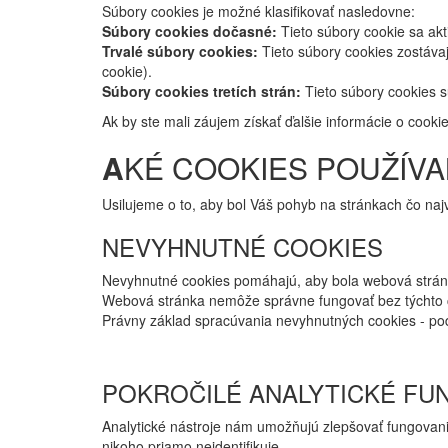
Súbory cookies je možné klasifikovať nasledovne:
Súbory cookies dočasné:
Tieto súbory cookie sa akt
Trvalé súbory cookies:
Tieto súbory cookies zostávaj
cookie).
Súbory cookies tretích strán:
Tieto súbory cookies s
Ak by ste mali záujem získať ďalšie informácie o cooki
A
KÉ COOKIES POUŽÍV
Usilujeme o to, aby bol Váš pohyb na stránkach čo na
NEVYHNUTNÉ COOKIES
Nevyhnutné cookies pomáhajú, aby bola webová stránka
Webová stránka nemôže správne fungovať bez týchto 
Právny základ spracúvania nevyhnutných cookies - po
POKROČILÉ ANALYTICKÉ FU
Analytické nástroje nám umožňujú zlepšovať fungovan
nikoho priamo neidentifikuje.