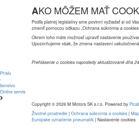
A
KO MÔŽEM MAŤ COOK
Podľa platnej legislatívy sme povinní vyžiadať si od V
zmeniť pomocou odkazu „Ochrana súkromia a cookies" 
Okrem toho máte možnosť upraviť nastavenie používan
Upozorňujeme však, že zmena nastavení uskutočnená 
Prehlásenie o cookies naposledy aktualizované dňa 24
Príslu
-
šenstvo
Online servis
Copyright © 2026 M Motors SK s.r.o. Powered by
Pica
Životné prostredie
|
Ochrana súkromia a cookies
|
Map
Európske označenie pneumatík
|
Nastavenie cookies