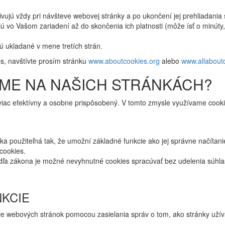
ivujú vždy pri návšteve webovej stránky a po ukončení jej prehliadani
ú vo Vašom zariadení až do skončenia ich platnosti (môže ísť o minúty,
ú ukladané v mene tretích strán.
es, navštívte prosím stránku
www.aboutcookies.org
alebo
www.allabout
AME NA NAŠICH STRÁNKÁCH?
jviac efektívny a osobne prispôsobený. V tomto zmysle využívame cooki
 použiteľná tak, že umožní základné funkcie ako jej správne načítan
cookies.
dľa zákona je možné nevyhnutné cookies spracúvať bez udelenia súhl
NKCIE
ie webových stránok pomocou zasielania správ o tom, ako stránky uží