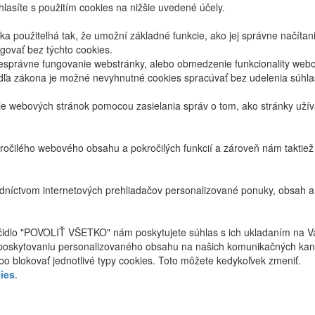
lasíte s použitím cookies na nižšie uvedené účely.
 použiteľná tak, že umožní základné funkcie, ako jej správne načíta
ovať bez týchto cookies.
právne fungovanie webstránky, alebo obmedzenie funkcionality webov
dľa zákona je možné nevyhnutné cookies spracúvať bez udelenia súhl
ie webových stránok pomocou zasielania správ o tom, ako stránky uží
ročilého webového obsahu a pokročilých funkcií a zároveň nám taktie
níctvom internetových prehliadačov personalizované ponuky, obsah a
ačidlo "POVOLIŤ VŠETKO" nám poskytujete súhlas s ich ukladaním na V
poskytovaniu personalizovaného obsahu na našich komunikačných kan
bo blokovať jednotlivé typy cookies. Toto môžete kedykoľvek zmeniť.
ies
.