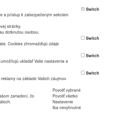
Switch
nie a prístup k zabezpečeným sekciám
ej stránky.
asu dotknutou osobou.
Switch
vate. Cookies zhromažďujú údaje
Switch
ž umožňujú ukladať Vaše nastavenia a
Switch
 reklamy na základe Vašich záujmov
Povoliť vybrané
ašom zariadení, čo
Povoliť všetko
áloch.
Nastavenie
Iba nevyhnutné