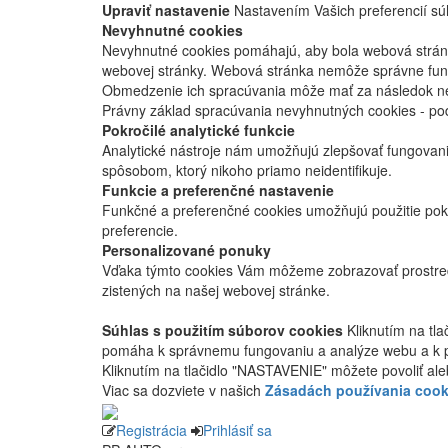
Upraviť nastavenie
Nastavením Vašich preferencií súh
Nevyhnutné cookies
Nevyhnutné cookies pomáhajú, aby bola webová stránka
webovej stránky. Webová stránka nemôže správne fung
Obmedzenie ich spracúvania môže mať za následok nes
Právny základ spracúvania nevyhnutných cookies - po
Pokročilé analytické funkcie
Analytické nástroje nám umožňujú zlepšovať fungovan
spôsobom, ktorý nikoho priamo neidentifikuje.
Funkcie a preferenčné nastavenie
Funkčné a preferenčné cookies umožňujú použitie pok
preferencie.
Personalizované ponuky
Vďaka týmto cookies Vám môžeme zobrazovať prostred
zistených na našej webovej stránke.
Súhlas s použitím súborov cookies
Kliknutím na tl
pomáha k správnemu fungovaniu a analýze webu a k 
Kliknutím na tlačidlo "NASTAVENIE" môžete povoliť ale
Viac sa dozviete v našich
Zásadách používania cook
Registrácia
Prihlásiť sa