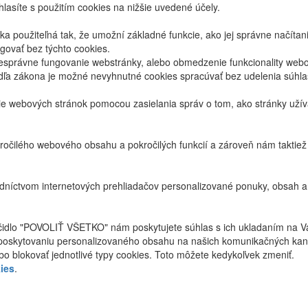
lasíte s použitím cookies na nižšie uvedené účely.
 použiteľná tak, že umožní základné funkcie, ako jej správne načíta
ovať bez týchto cookies.
právne fungovanie webstránky, alebo obmedzenie funkcionality webov
dľa zákona je možné nevyhnutné cookies spracúvať bez udelenia súhl
ie webových stránok pomocou zasielania správ o tom, ako stránky uží
ročilého webového obsahu a pokročilých funkcií a zároveň nám taktie
níctvom internetových prehliadačov personalizované ponuky, obsah a
ačidlo "POVOLIŤ VŠETKO" nám poskytujete súhlas s ich ukladaním na V
poskytovaniu personalizovaného obsahu na našich komunikačných kan
bo blokovať jednotlivé typy cookies. Toto môžete kedykoľvek zmeniť.
ies
.