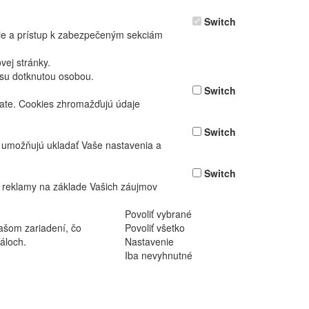
Switch
nie a prístup k zabezpečeným sekciám
ej stránky.
asu dotknutou osobou.
Switch
vate. Cookies zhromažďujú údaje
Switch
ž umožňujú ukladať Vaše nastavenia a
Switch
 reklamy na základe Vašich záujmov
Povoliť vybrané
ašom zariadení, čo
Povoliť všetko
áloch.
Nastavenie
Iba nevyhnutné