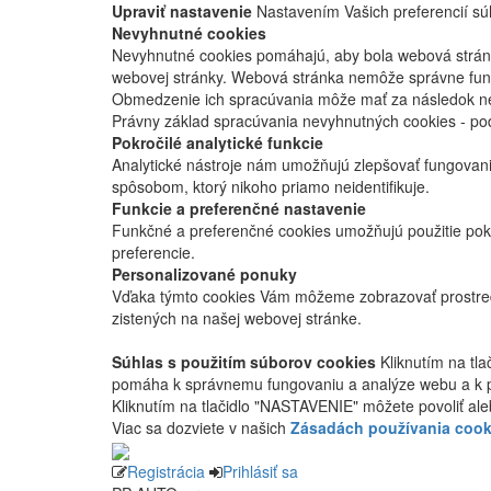
Upraviť nastavenie
Nastavením Vašich preferencií súh
Nevyhnutné cookies
Nevyhnutné cookies pomáhajú, aby bola webová stránka
webovej stránky. Webová stránka nemôže správne fung
Obmedzenie ich spracúvania môže mať za následok nes
Právny základ spracúvania nevyhnutných cookies - po
Pokročilé analytické funkcie
Analytické nástroje nám umožňujú zlepšovať fungovan
spôsobom, ktorý nikoho priamo neidentifikuje.
Funkcie a preferenčné nastavenie
Funkčné a preferenčné cookies umožňujú použitie pok
preferencie.
Personalizované ponuky
Vďaka týmto cookies Vám môžeme zobrazovať prostred
zistených na našej webovej stránke.
Súhlas s použitím súborov cookies
Kliknutím na tl
pomáha k správnemu fungovaniu a analýze webu a k 
Kliknutím na tlačidlo "NASTAVENIE" môžete povoliť ale
Viac sa dozviete v našich
Zásadách používania cook
Registrácia
Prihlásiť sa